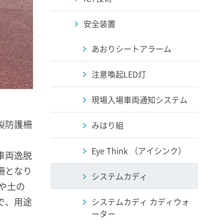
安全装置
あおりシートアラーム
注意喚起LED灯
現場入場車両通知システム
製防護柵
みはり組
Eye Think （アイシンク）
車両逸脱
柵となり
システムカディ
や土の
で、用途
システムカディ カディウォ
ーター