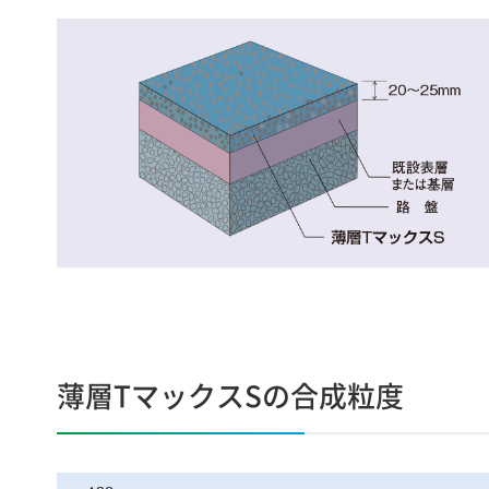
薄層TマックスSの合成粒度