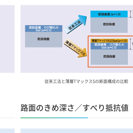
従来工法と薄層TマックスSの断面構成の比較
路面のきめ深さ／すべり抵抗値