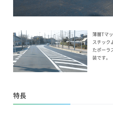
薄層Tマ
スチック
たポーラ
装です。
特長