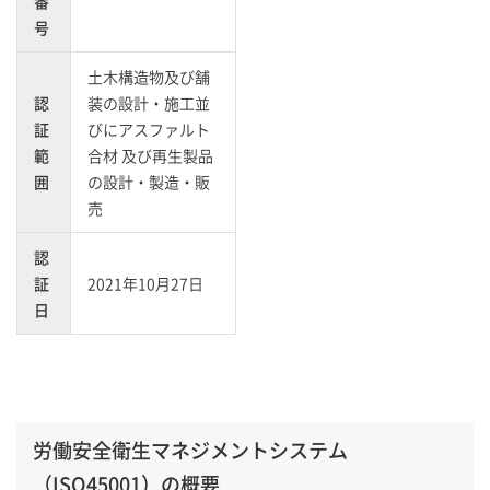
番
号
土木構造物及び舗
認
装の設計・施工並
証
びにアスファルト
範
合材 及び再生製品
囲
の設計・製造・販
売
認
証
2021年10月27日
日
労働安全衛生マネジメントシステム
（ISO45001）の概要