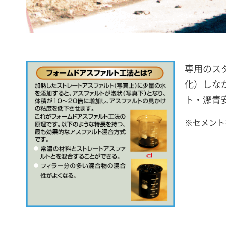
専用のス
化）しな
ト・瀝青
※
セメント