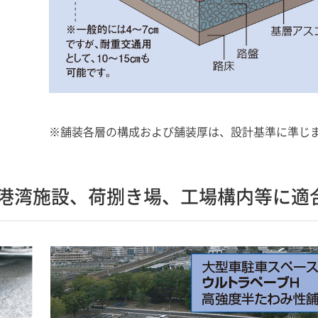
※
舗装各層の構成および舗装厚は、設計基準に準じ
港湾施設、荷捌き場、工場構内等に適