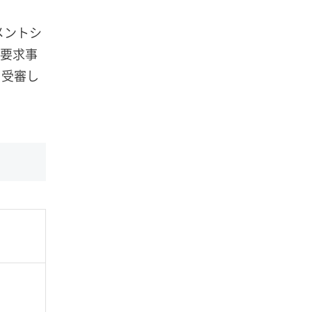
メントシ
の要求事
を受審し