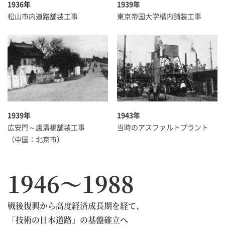
1936年
1939年
松山市内道路舗装工事
東京帝国大学構内舗装工事
1939年
1943年
広安門～盧溝橋舗装工事
当時のアスファルトプラント
（中国：北京市）
1946～1988
戦後復興から高度経済成長期を経て、
「技術の日本道路」の基盤確立へ