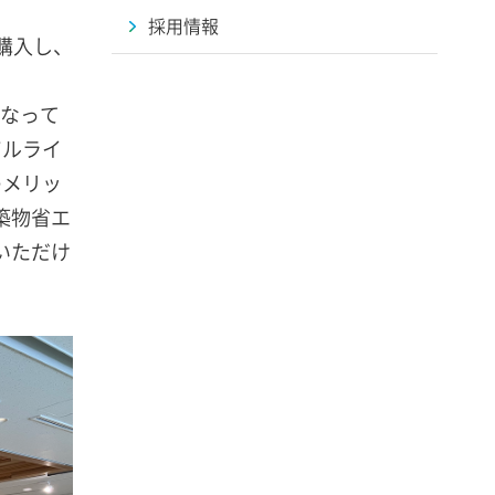
採用情報
購入し、
となって
ビルライ
のメリッ
築物省エ
いただけ
。