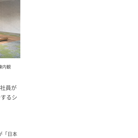
棟内観
、社員が
介するシ
が「日本