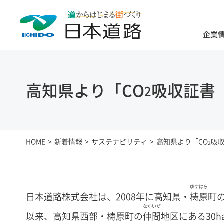
企業
高知県より「CO
吸収証書
2
HOME
新着情報
サステナビリティ
高知県より「CO
吸
2
ゆすはら
日本道路株式会社は、2008年に高知県・
梼原
町
なかいだ
以来、高知県西部・梼原町の
仲間
地区にある30