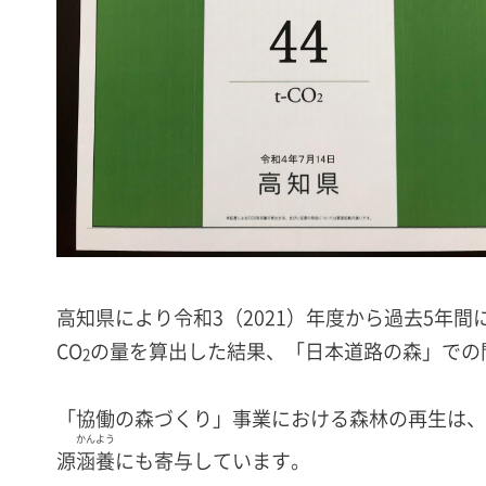
高知県により令和3（2021）年度から過去5年
CO
の量を算出した結果、「日本道路の森」での間伐
2
「協働の森づくり」事業における森林の再生は、
かんよう
源
涵養
にも寄与しています。