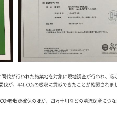
間に間伐が行われた施業地を対象に現地調査が行われ、吸
が、44t-CO
の吸収に貢献できたことが確認されま
2
CO
吸収源確保のほか、四万十川などの清流保全につな
2