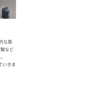
的な質
実験など
た。
ていきま
。