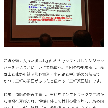
知識を頭に入れた後はお揃いのキャップとオレンジジャン
パーを身にまとい、いざ参詣道へ。今回の整地場所は、高
野山と熊野を結ぶ熊野古道・小辺路と中辺路の分岐点で、
かつて三軒の茶屋があったと伝わる「三軒茶屋跡」です。
通常、道路の修復工事は、材料をダンプトラックで工場か
ら現場へ運び入れ、機械を使って材料の敷き均し、締め固
めをしますが、熊野古道の参詣道は山の中にあるため、こ