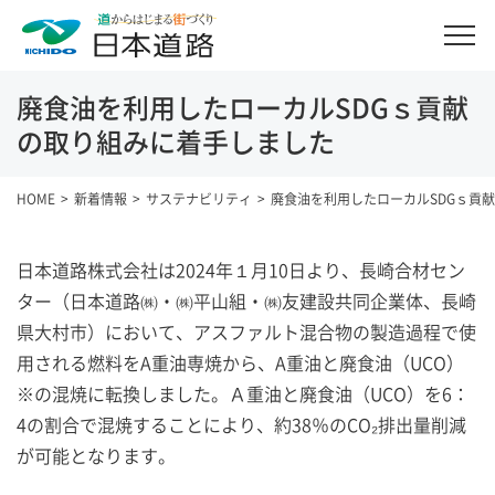
廃食油を利用したローカルSDGｓ貢献
の取り組みに着手しました
HOME
新着情報
サステナビリティ
廃食油を利用したローカルSDGｓ貢
日本道路株式会社は2024年１月10日より、長崎合材セン
ター（日本道路㈱・㈱平山組・㈱友建設共同企業体、長崎
県大村市）において、アスファルト混合物の製造過程で使
用される燃料をA重油専焼から、A重油と廃食油（UCO）
※の混焼に転換しました。Ａ重油と廃食油（UCO）を6：
4の割合で混焼することにより、約38％のCO₂排出量削減
が可能となります。