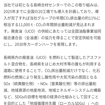
当社では初となる長崎合材センターでのこの取り組みは、
2025年までに全国の20工場でも導入を計画しており、導
入が完了すれば当社グループの年間CO₂排出量の約11%に
相当する11,000ｔ- CO₂の年間排出量削減が見込まれま
す。廃食油（UCO）の供給にあたっては全国油脂事業協同
組合連合会（全油連）の協力を得ることで安定供給を可能
にし、2030年カーボンハーフを実現します。
長崎県内の廃食油（UCO）を燃料として製造したアスファ
ルト混合物を、長崎県をはじめ大村市等の誰もが利用する
道路に使用することで、CO₂排出量削減だけでなく、化石
燃料の燃焼により発生し酸性雨や大気汚染の原因となる
SOx（硫黄酸化物）・NOx（窒素酸化物）等の排出量削
減、地域資源の地産地消、地域エネルギーシステムの構築
など、SDGsの目標を地域の経済の仕組みとして回すこと
を目的とした「地域循環共生圏（ローカルSDGs）」への