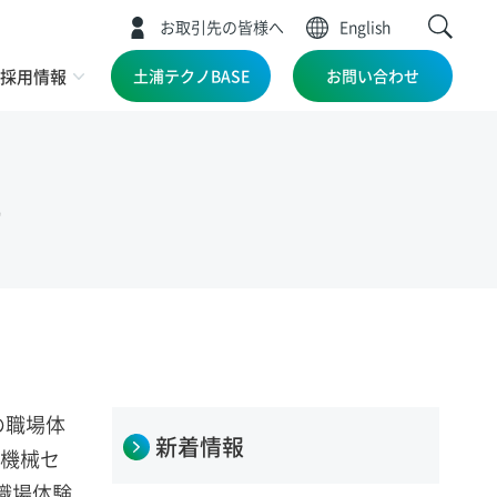
お取引先の皆様へ
English
採用情報
土浦テクノBASE
お問い合わせ
た
の職場体
新着情報
・機械セ
職場体験