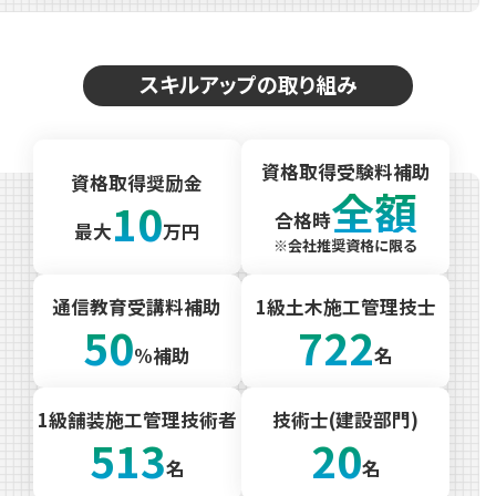
スキルアップの取り組み
資格取得受験料補助
資格取得奨励金
全額
10
合格時
最大
万円
※会社推奨資格に限る
通信教育受講料補助
1級土木施工管理技士
50
722
%補助
名
1級舗装施工管理技術者
技術士(建設部門)
513
20
名
名