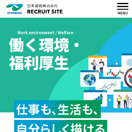
MENU
Work environment / Welfare
働く環境・
福利厚生
仕事も、生活も、
自分らしく描ける