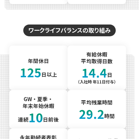
ワークライフバランスの取り組み
有給休暇
年間休日
平均取得日数
125
14.4
日以上
日
（入社時 年11日付与）
GW・夏季・
平均残業時間
年末年始休暇
29.2
10
時間
連続
日前後
永年勤続者表彰