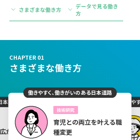
データで見る働き
さまざまな働き方
方
CHAPTER 01
さまざまな働き方
働きやすく、働きがいのある日本道路
日本道路
働きや
技術研究
育児との両立を叶える職
広がる視野
種変更