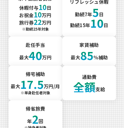
リフレッシュ休暇
10
5
休暇付与
日
10
勤続7年
日
お祝金
万円
10
22
旅行券
万円
勤続15年
日
※勤続25年対象
赴任手当
家賃補助
40
85
最大
万円
最大
%補助
帰宅補助
通勤費
17.5
全額
最大
万円/月
支給
※単身赴任者対象
帰省旅費
2
年
回
※独身者対象