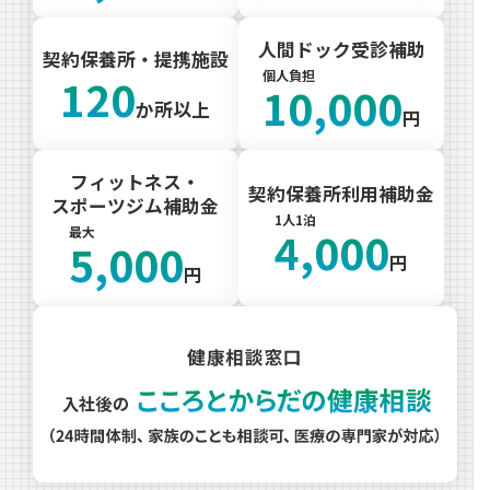
人間ドック受診補助
契約保養所・提携施設
個人
負担
120
10,000
か所以上
円
フィットネス・
契約保養所利用補助金
スポーツジム補助金
1人
1泊
4,000
最大
5,000
円
円