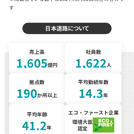
す
日本道路について
売上高
社員数
1,605
1,622
億円
人
拠点数
平均勤続年数
190
14.3
か所以上
年
エコ・ファースト企業
平均年齢
41.2
環境大臣
年
認定