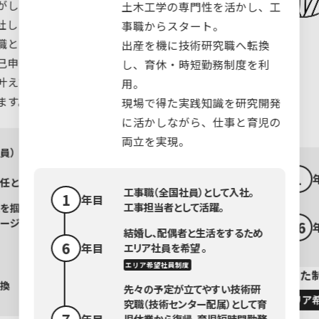
がしたい」という
土木工学の専門性を活かし、工
社しました。
事職からスタート。
職として経験を積
出産を機に技術研究職へ転換
己申告制度で希望
し、育休・時短勤務制度を利
叶えて営業職とし
用。
ます。
現場で得た実践知識を研究開発
に活かしながら、仕事と育児の
両立を実現。
員）として入
1
任として活躍。
工事職（全国社員）として入社。
1
年目
工事担当者として活躍。
を掴み、営業職
ージが固まっ
16
結婚し、配偶者と生活をするため
6
年目
エリア社員を希望 。
エリア希望社員制度
活用した
換
先々の予定が立てやすい技術研
エリア
究職（技術センター配属）として育
7
年目
児休業から復帰。育児短時間勤務